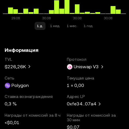
1 д.
1 нед.
1 мес.
1 год
Информация
TVL
Протокол
$226,26K
Uniswap V3
Сеть
Текущая цена
Polygon
1 ≈ 0,00
Ставка вознаграждения
Адрес LP
0,3 %
0xfe34...07a4
Награды от комиссий за 8 ч
Награды от комиссий за
30 мин
<$0,01
$0,07