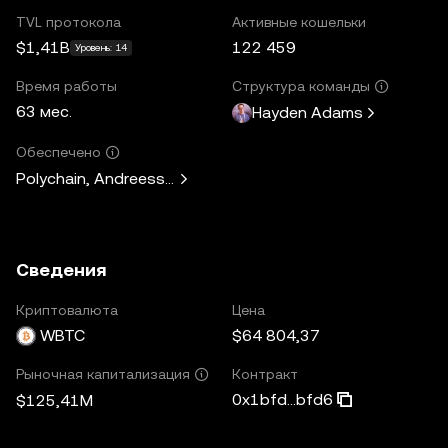
TVL протокола
Активные кошельки
$1,41B
122 459
Уровень: 14
Время работы
Структура команды
63 мес.
Hayden Adams
Обеспечено
Polychain, Andreessen Horowitz, Paradigm, Variant Fund, 
Сведения
Криптовалюта
Цена
WBTC
$64 804,37
Контракт
Рыночная капитализация
0x1bfd...bfd6
$125,41M