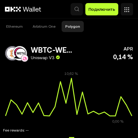
Перейти к основному контенту
Подключить
Ethereum
Arbitrum One
Polygon
WBTC-WETH
APR
0,14 %
Uniswap V3
Fee rewards:
--