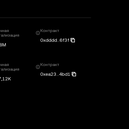
чная
Контракт
тализация
0xdddd...6f3f
58M
чная
Контракт
тализация
0xea23...4bd1
7,12K