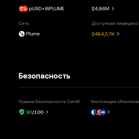
pUSD+WPLUME
$4,86M
Сеть
Доступная ликвиднос
Plume
$484,57K
Безопасность
Оценка безопасности CertiK
Экспозиция обеспече
90
/100