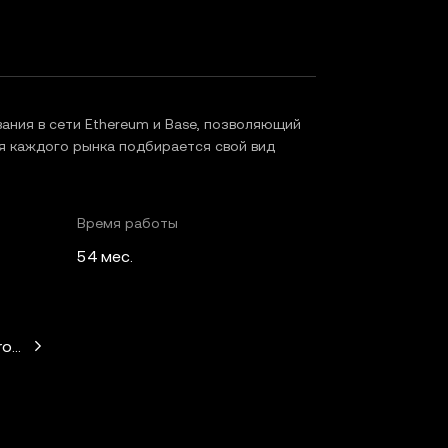
ния в сети Ethereum и Base, позволяющий
я каждого рынка подбирается свой вид
Время работы
54 мес.
witz, Mechanism Capital, Variant Fund, Nascent, Daedalus, Wil