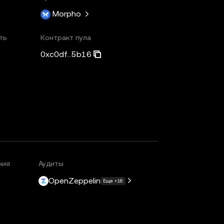
Morpho
ть
Контракт пула
0xc0df...5b16
ния
Аудиты
OpenZeppelin
Еще +16