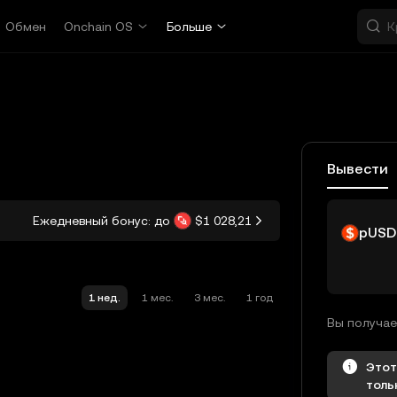
Обмен
Onchain OS
Больше
Вывести
Ежедневный бонус: до
$1 028,21
pUSD
1 нед.
1 мес.
3 мес.
1 год
Этот
толь