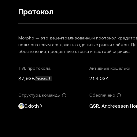
Протокол
Morpho — это децентрализованный протокол кредитова
пользователям создавать отдельные рынки займов. Дл
обеспечения, процентные ставки и настройки риска.
TVL протокола
Активные кошельки
$7,93B
214 034
Уровень: 3
Структура команды
Обеспечено
0xloth
GSR, Andreessen Horo