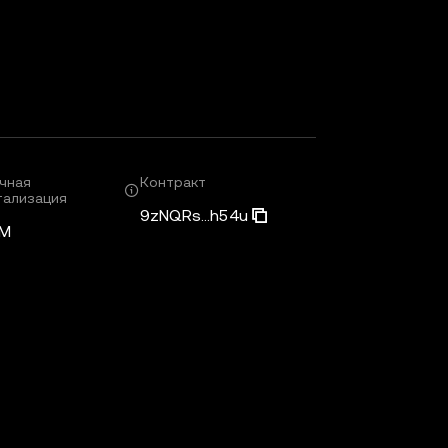
чная
Контракт
тализация
9zNQRs...h54u
5M