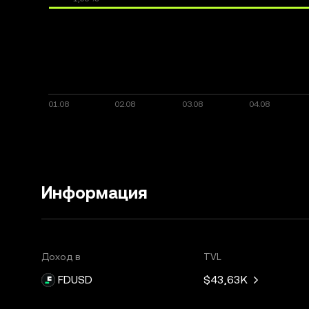
Информация
Доход в
TVL
FDUSD
$43,63K