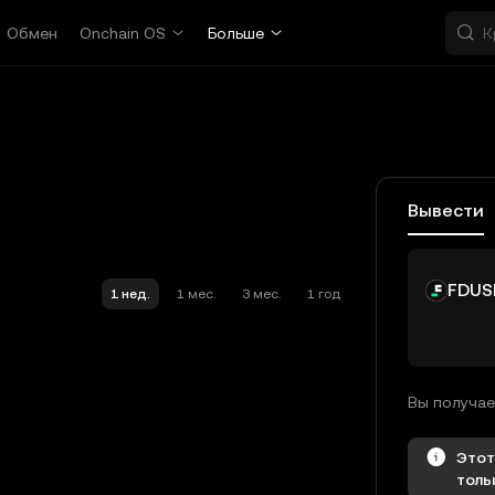
Обмен
Onchain OS
Больше
Вывести
FDUS
1 нед.
1 мес.
3 мес.
1 год
Этот
толь