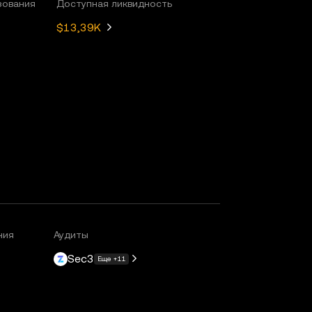
зования
Доступная ликвидность
$13,39K
ния
Аудиты
Sec3
Еще +11