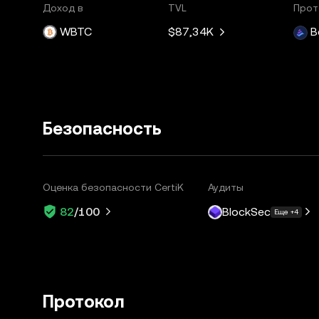
Доход в
TVL
Прот
WBTC
$87,34K
B
Безопасность
Оценка безопасности CertiK
Аудиты
BlockSec
82
/100
Еще +4
Протокол