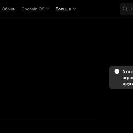
Обмен
Onchain OS
Больше
Эта 
огра
друг