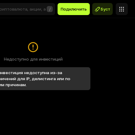
/
Подключить
Буст
Недоступно для инвестиций
инвестиция недоступна из-за
ничений для IP, делистинга или по
им причинам.