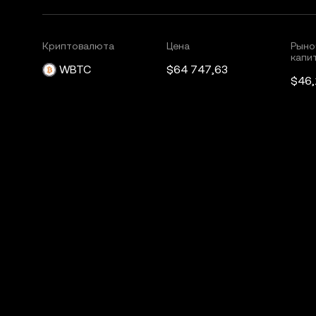
Криптовалюта
Цена
Рыно
капи
WBTC
$64 747,63
$46