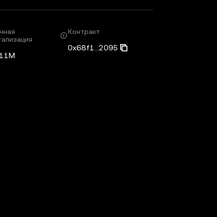
чная
Контракт
тализация
0x68f1...2095
,11M