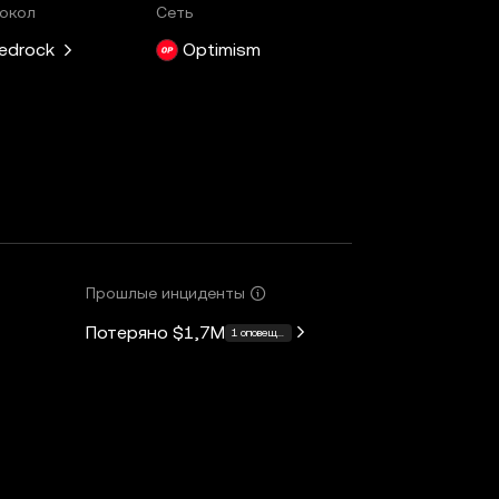
окол
Сеть
edrock
Optimism
Прошлые инциденты
Потеряно
$1,7M
1 оповещение