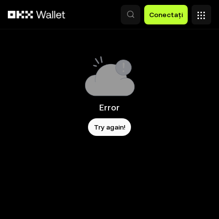
Săriți la conținutul principal
Conectați
Error
Try again!