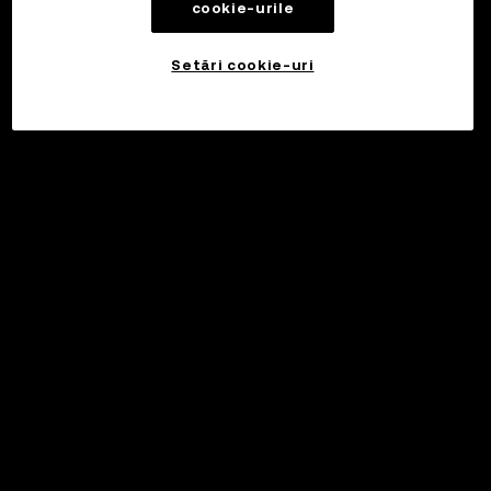
cookie-urile
Setări cookie-uri
©2017 - 2026 WEB3.OKX.COM
Română/USD