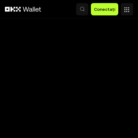
Săriți la conținutul principal
Conectați