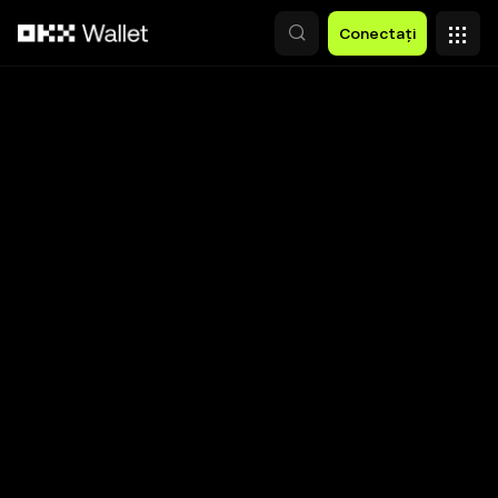
Săriți la conținutul principal
Conectați