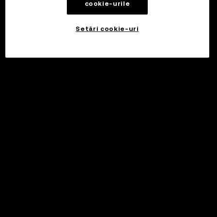
cookie-urile
Setări cookie-uri
©2017 - 2026 WEB3.OKX.COM
Română/USD