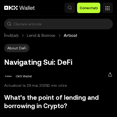
Săriți la conținutul principal
Conectați
Învățați
Lend & Borrow
Articol
About DeFi
Navigating Sui: DeFi
OKX Wallet
Actualizat la 29 mai 2025
2 min citire
What’s the point of lending and
borrowing in Crypto?