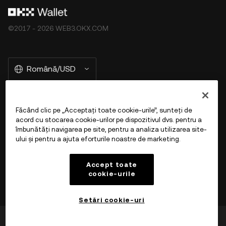
©2017 - 2026 WEB3.OKX.COM
Română/USD
Făcând clic pe „Acceptați toate cookie-urile”, sunteți de
Mai multe despre OKX Web3
acord cu stocarea cookie-urilor pe dispozitivul dvs. pentru a
îmbunătăți navigarea pe site, pentru a analiza utilizarea site-
ului și pentru a ajuta eforturile noastre de marketing.
Produs
Accept toate
Asistență
cookie-urile
Setări cookie-uri
A fost util?
Da
Nu