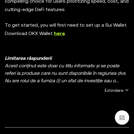
compelling choice for users prioritizing speed, cost, and
cutting-edge DeFi features.
To get started, you will first need to set up a Sui Wallet.
Download OKX Wallet
here
.
Limitarea răspunderii
Acest conținut este doar cu titlu informativ și se poate
referi la produse care nu sunt disponibile în regiunea dvs.
Nu are rolul de a furniza (i) un sfat de investiție sau o
recomandare de investiție; (ii) o ofertă sau solicitare de
Extindere
cumpărare, vânzare, sau deținere de active digitale, sau
(iii) consultanță financiară, contabilă, juridică, sau fiscală.
Deținerile de cripto / active digitale, inclusiv
criptomonedele stabile și NFT-urile, implică un grad ridicat
de risc și pot fluctua foarte mult. Trebuie să analizați cu
atenție dacă tranzacționarea sau deținerea de cripto /