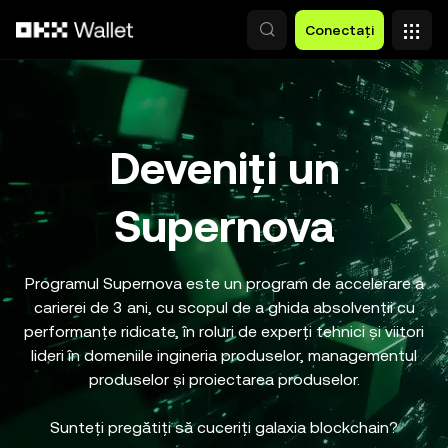
Săriți la conținutul principal
Conectați
Deveniți un
Supernova
Programul Supernova este un program de accelerare a
carierei de 3 ani, cu scopul de a ghida absolvenții cu
performanțe ridicate, în roluri de experți tehnici și viitori
lideri în domeniile ingineria produselor, managementul
produselor și proiectarea produselor.
Sunteți pregătiți să cuceriți galaxia blockchain?