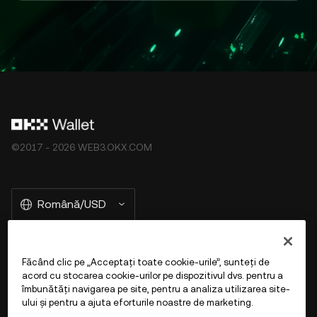
©2017 - 2026 WEB3.OKX.COM
Română/USD
Făcând clic pe „Acceptați toate cookie-urile”, sunteți de
Mai multe despre OKX Web3
acord cu stocarea cookie-urilor pe dispozitivul dvs. pentru a
îmbunătăți navigarea pe site, pentru a analiza utilizarea site-
ului și pentru a ajuta eforturile noastre de marketing.
Produs