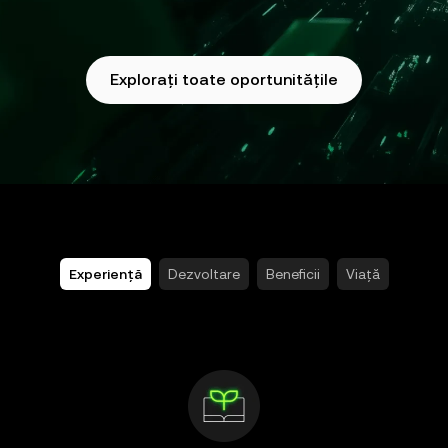
Explorați toate oportunitățile
Experiență
Dezvoltare
Beneficii
Viață