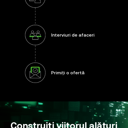
Interviuri de afaceri
Primiți o ofertă
Construiți viitorul alături