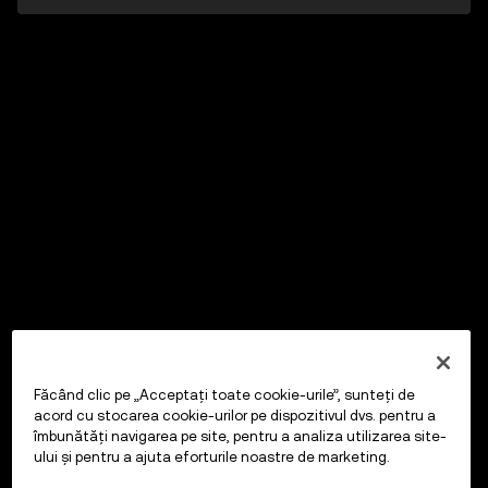
Făcând clic pe „Acceptați toate cookie-urile”, sunteți de
acord cu stocarea cookie-urilor pe dispozitivul dvs. pentru a
îmbunătăți navigarea pe site, pentru a analiza utilizarea site-
ului și pentru a ajuta eforturile noastre de marketing.