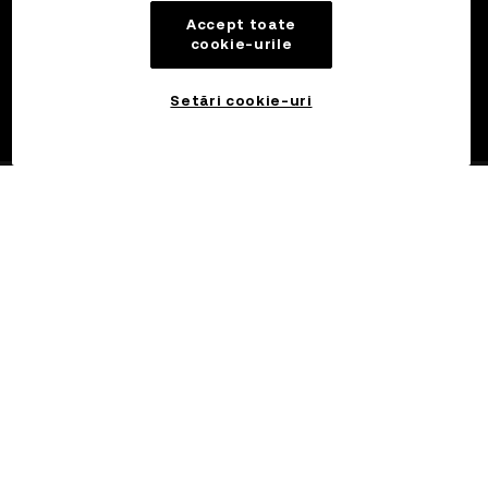
Accept toate
cookie-urile
Setări cookie-uri
©2017 - 2026 WEB3.OKX.COM
Română/USD
Mai multe despre OKX Web3