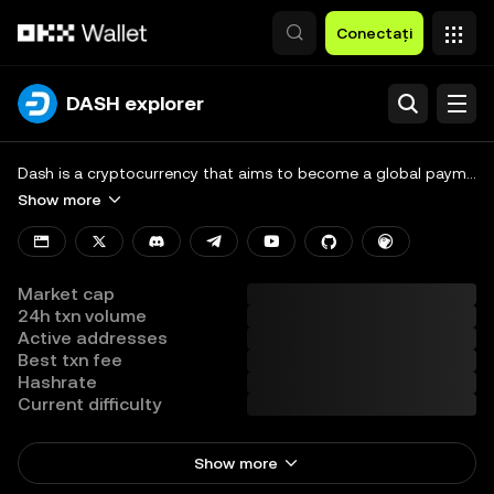
Săriți la conținutul principal
Conectați
DASH explorer
Search
Blockchain
Dash is a cryptocurrency that aims to become a global payment system and solution for everyday consumption. Its unique mining algorithm and decentralized autonomous organization (DAO) ensure faster transaction speeds and lower fees. Dash also enables private fund transfers and supports instant transactions through the MasterNode network, conducting transactions more securely and efficiently.
Show more
More
View all chains
Market cap
24h txn volume
Active addresses
Best txn fee
Hashrate
Current difficulty
Show more