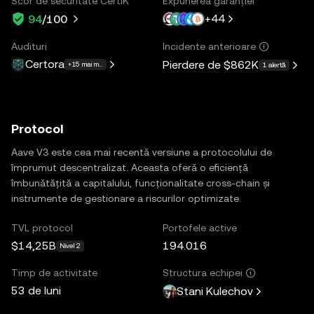
Scor de securitate CertiK
Expunerea garanției
+
44
94
/100
Audituri
Incidente anterioare
Certora
Pierdere de
$862K
+15 mai multe
1 alertă
Protocol
Aave V3 este cea mai recentă versiune a protocolului de
împrumut descentralizat. Aceasta oferă o eficiență
îmbunătățită a capitalului, funcționalitate cross-chain și
instrumente de gestionare a riscurilor optimizate.
TVL protocol
Portofele active
$14,25B
194.016
Nivel 2
Timp de activitate
Structura echipei
53 de luni
Stani Kulechov