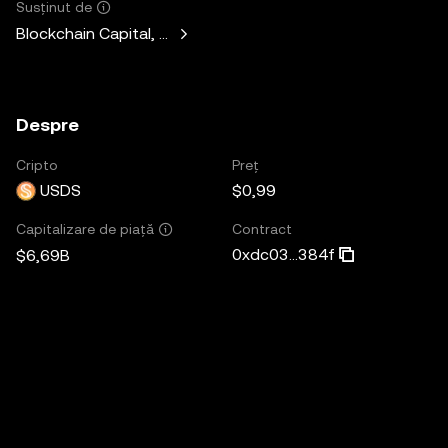
Susținut de
Blockchain Capital, Standard Crypto, Blockchain.com
Despre
Cripto
Preț
USDS
$0,99
Contract
Capitalizare de piață
0xdc03...384f
$6,69B