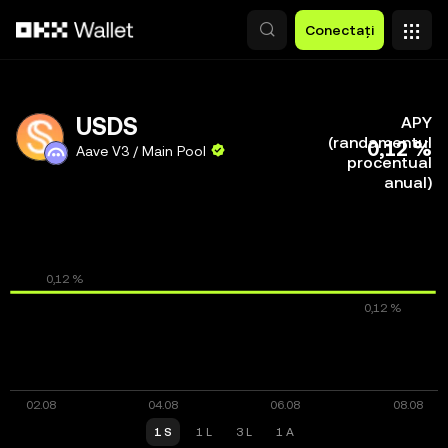
Săriți la conținutul principal
Conectați
USDS
APY
(randamentul
0,12 %
Aave V3 / Main Pool
procentual
anual)
1 S
1 L
3 L
1 A