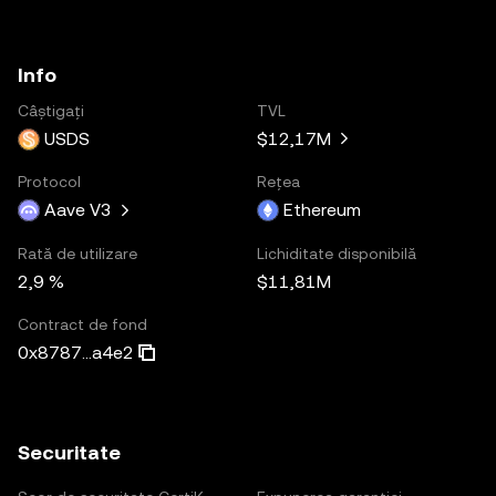
Info
Câștigați
TVL
USDS
$12,17M
Protocol
Rețea
Aave V3
Ethereum
Rată de utilizare
Lichiditate disponibilă
2,9 %
$11,81M
Contract de fond
0x8787...a4e2
Securitate