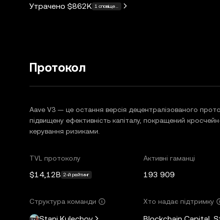
Утрачено
$862K
1 сповіщення
Протокол
Aave V3 — це остання версія децентралізованого прото
підвищену ефективність капіталу, покращений кросчейн
керування ризиками.
TVL протоколу
Активні гаманці
$14,12B
193 909
2-й рейтинг
Структура команди
Хто надає підтримку
Stani Kulechov
Blockchain Capital, 