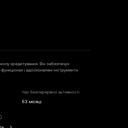
колу кредитування. Він забезпечує
-функціонал і вдосконалені інструменти
Час безперервної активності
53 місяці
Standard Crypto, Blockchain.com