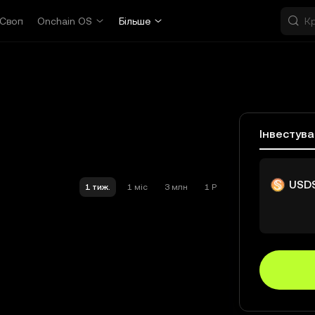
Своп
Onchain OS
Більше
Інвестув
USD
1 тиж.
1 міс
3 млн
1 Р