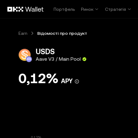
Перейти до основного вмісту
Портфель
Ринок
Стратегія
Earn
Відомості про продукт
USDS
Aave V3 / Main Pool
0,12%
APY