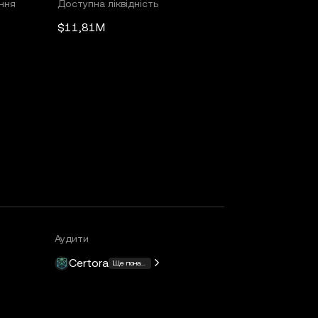
ння
Доступна ліквідність
$11,81M
Аудити
Certora
Ще понад 15