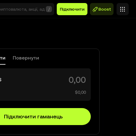
/
Підключити
Boost
ати
Повернути
S
$0,00
Підключити гаманець