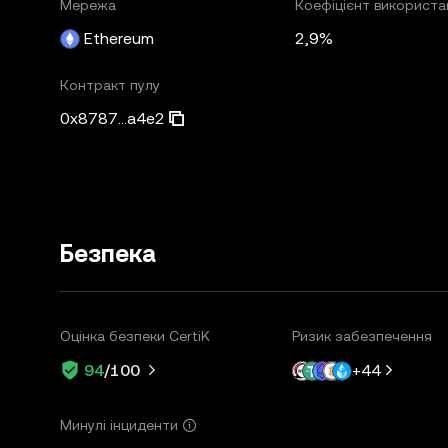
Мережа
Коефіцієнт використа
Ethereum
2,9%
Контракт пулу
0x8787...a4e2
Безпека
Оцінка безпеки CertiK
Ризик забезпечення
+
44
94
/100
Минулі інциденти