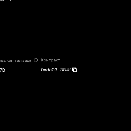
Контракт
ва капіталізація
0xdc03...384f
7B