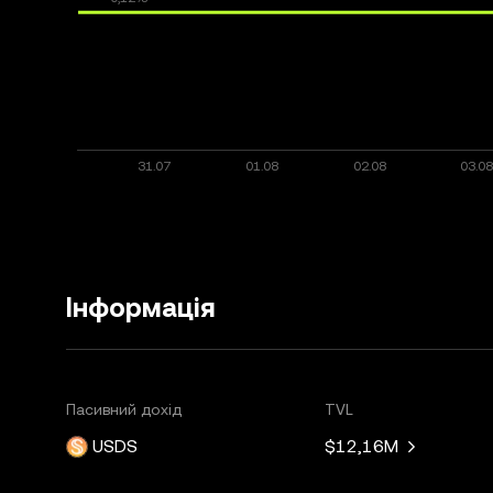
Інформація
Пасивний дохід
TVL
USDS
$12,16M