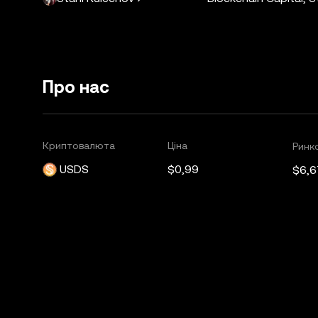
Про нас
Криптовалюта
Ціна
Ринко
USDS
$0,99
$6,6