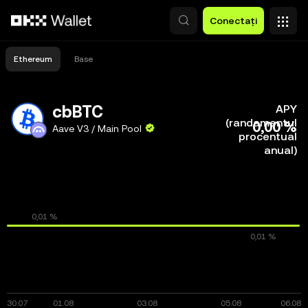
Săriți la conținutul principal
Conectați
Ethereum
Base
cbBTC
APY
(randamentul
0,00 %
Aave V3 / Main Pool
procentual
anual)