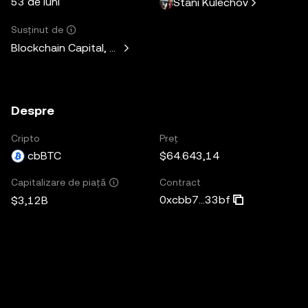
53 de luni
Stani Kulechov
Susținut de
Blockchain Capital, Standard Crypto, Blockchain.com
Despre
Cripto
Preț
cbBTC
$64.643,14
Contract
Capitalizare de piață
0xcbb7...33bf
$3,12B