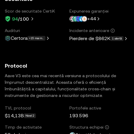
Scor de securitate CertiK
Expunerea garanției
+
44
94
/100
Audituri
Incidente anterioare
Certora
Pierdere de
$862K
+15 mai multe
1 alertă
Protocol
Aave V3 este cea mai recentă versiune a protocolului de
împrumut descentralizat. Aceasta oferă o eficiență
îmbunătățită a capitalului, funcționalitate cross-chain și
instrumente de gestionare a riscurilor optimizate.
TVL protocol
Portofele active
$14,13B
193.596
Nivel 2
Timp de activitate
Structura echipei