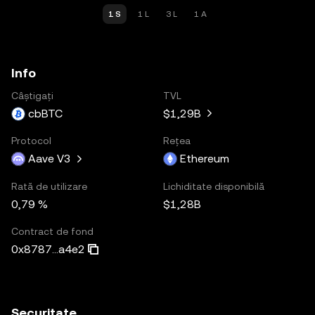
1 S
1 L
3 L
1 A
Info
Câștigați
TVL
cbBTC
$1,29B
Protocol
Rețea
Aave V3
Ethereum
Rată de utilizare
Lichiditate disponibilă
0,79 %
$1,28B
Contract de fond
0x8787...a4e2
Securitate