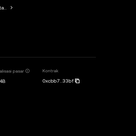
Standard Crypto, Blockchain.com
Kontrak
alisasi pasar
0xcbb7...33bf
4B