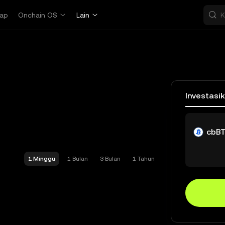
ap
Onchain OS
Lain
Investasi
cbB
1 Minggu
1 Bulan
3 Bulan
1 Tahun