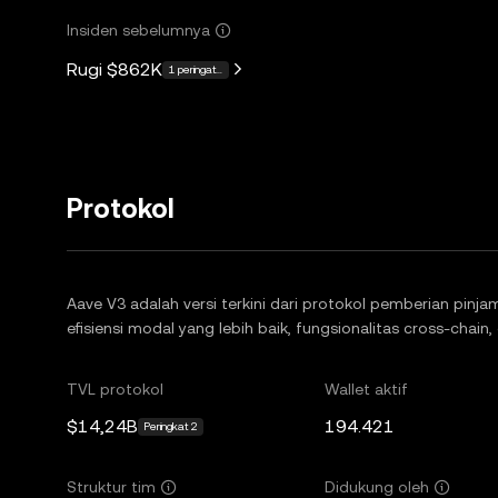
Insiden sebelumnya
Rugi
$862K
1 peringatan
Protokol
Aave V3 adalah versi terkini dari protokol pemberian pinja
efisiensi modal yang lebih baik, fungsionalitas cross-chain
TVL protokol
Wallet aktif
$14,24B
194.421
Peringkat 2
Struktur tim
Didukung oleh