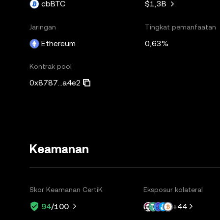
cbBTC
$1,3B
Jaringan
Tingkat pemanfaatan
Ethereum
0,63%
Kontrak pool
0x8787...a4e2
Keamanan
Skor Keamanan CertiK
Eksposur kolateral
+
44
94
/100