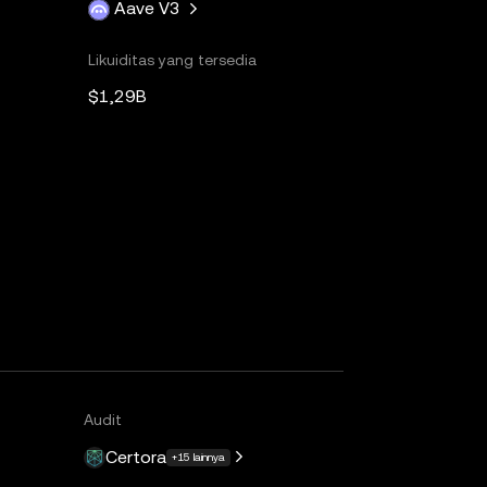
Aave V3
Likuiditas yang tersedia
$1,29B
Audit
Certora
+15 lainnya