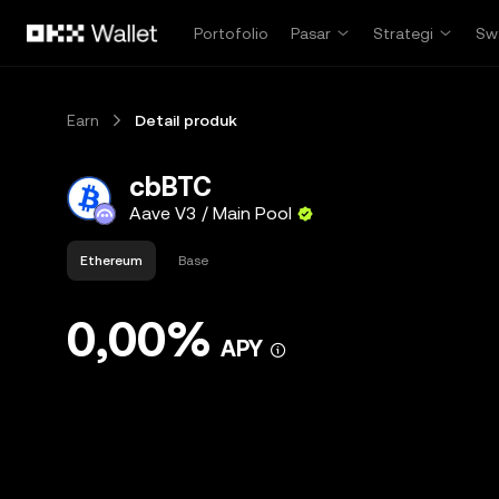
Lewati ke konten utama
Portofolio
Pasar
Strategi
Sw
Earn
Detail produk
cbBTC
Aave V3 / Main Pool
Ethereum
Base
0,00%
APY