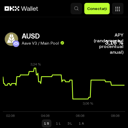
Săriți la conținutul principal
Conectați
AUSD
APY
(randamentul
3,16 %
Aave V3 / Main Pool
procentual
anual)
1 S
1 L
3 L
1 A