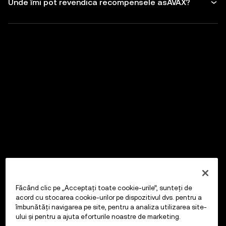
Unde îmi pot revendica recompensele asAVAX?
Făcând clic pe „Acceptați toate cookie-urile”, sunteți de
acord cu stocarea cookie-urilor pe dispozitivul dvs. pentru a
îmbunătăți navigarea pe site, pentru a analiza utilizarea site-
ului și pentru a ajuta eforturile noastre de marketing.