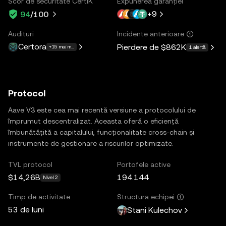
Scor de securitate CertiK
Expunerea garanției
+
9
94
/100
Audituri
Incidente anterioare
Certora
Pierdere de
$862K
+15 mai multe
1 alertă
Protocol
Aave V3 este cea mai recentă versiune a protocolului de
împrumut descentralizat. Aceasta oferă o eficiență
îmbunătățită a capitalului, funcționalitate cross-chain și
instrumente de gestionare a riscurilor optimizate.
TVL protocol
Portofele active
$14,26B
194.144
Nivel 2
Timp de activitate
Structura echipei
53 de luni
Stani Kulechov