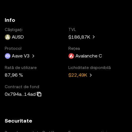
Info
Câștigați
TVL
AUSD
$186,87K
Protocol
Rețea
Aave V3
Avalanche C
Rată de utilizare
Lichiditate disponibilă
87,96 %
$22,49K
Contract de fond
0x794a...14ad
Securitate