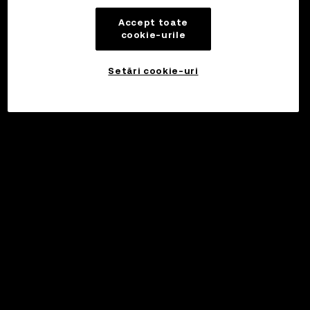
Accept toate
cookie-urile
Setări cookie-uri
Investiți
©2017 - 2026 WEB3.OKX.COM
Română/USD