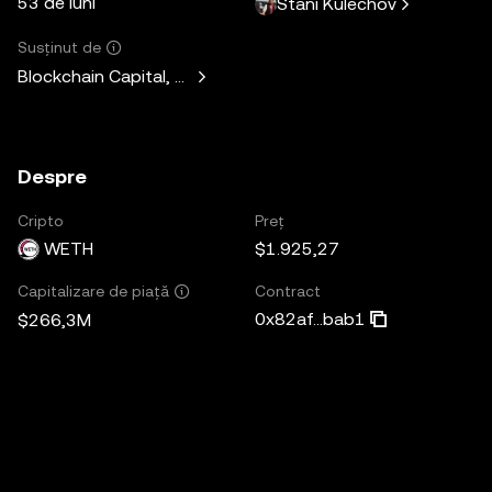
53 de luni
Stani Kulechov
Susținut de
Blockchain Capital, Standard Crypto, Blockchain.com
Despre
Cripto
Preț
WETH
$1.925,27
Contract
Capitalizare de piață
0x82af...bab1
$266,3M