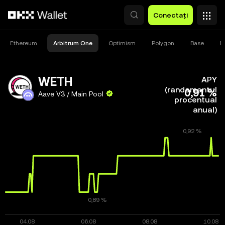
Săriți la conținutul principal
Conectați
Ethereum
Arbitrum One
Optimism
Polygon
Base
M
WETH
APY
(randamentul
0,91 %
Aave V3 / Main Pool
procentual
anual)