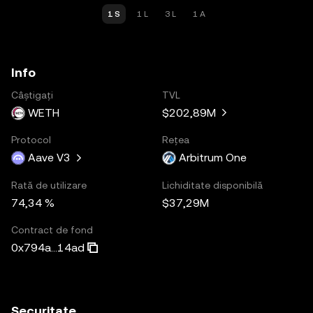
1 S
1 L
3 L
1 A
Info
Câștigați
TVL
WETH
$202,89M
Protocol
Rețea
Aave V3
Arbitrum One
Rată de utilizare
Lichiditate disponibilă
74,34 %
$37,29M
Contract de fond
0x794a...14ad
Securitate