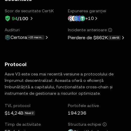
Scor de securitate CertiK
Expunerea garanției
+
10
94
/100
Audituri
Incidente anterioare
Certora
Pierdere de
$862K
+15 mai multe
1 alertă
Protocol
Aave V3 este cea mai recentă versiune a protocolului de
împrumut descentralizat. Aceasta oferă o eficiență
îmbunătățită a capitalului, funcționalitate cross-chain și
instrumente de gestionare a riscurilor optimizate.
TVL protocol
Portofele active
$14,24B
194.236
Nivel 2
Timp de activitate
Structura echipei