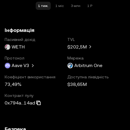
1 тиж.
1 міс
3 млн
1 Р
Інформація
Пасивний дохід
TVL
WETH
$202,5M
Протокол
Мережа
Aave V3
Arbitrum One
Коефіцієнт використання
Доступна ліквідність
73,49%
$38,65M
Контракт пулу
0x794a...14ad
Безпека