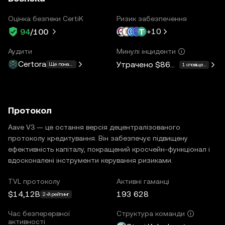
Оцінка безпеки CertiK
Ризик забезпечення
+
10
94
/100
Аудити
Минулі інциденти
Certora
Утрачено
$862K
Ще понад 15
1 сповіщення
Протокол
Aave V3 — це остання версія децентралізованого
протоколу кредитування. Він забезпечує підвищену
ефективність капіталу, покращений кросчейн-функціонал і
вдосконалені інструменти керування ризиками.
TVL протоколу
Активні гаманці
$14,12B
193 628
2-й рейтинг
Час безперервної
Структура команди
активності