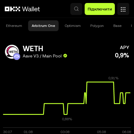
Перейти до основного вмісту
Підключити
Ethereum
Arbitrum One
Optimism
Polygon
Base
M
WETH
APY
0,9%
Aave V3 / Main Pool