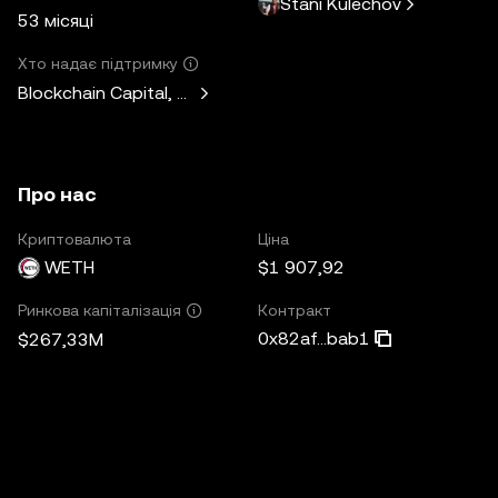
Stani Kulechov
53 місяці
Хто надає підтримку
Blockchain Capital, Standard Crypto, Blockchain.com
Про нас
Криптовалюта
Ціна
WETH
$1 907,92
Контракт
Ринкова капіталізація
0x82af...bab1
$267,33M