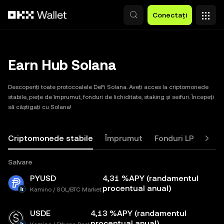
Săriți la conținutul principal
Conectați
Earn Hub Solana
Descoperiți toate protocoalele DeFi Solana. Aveți acces la criptomonede 
stabile, piețe de împrumut, fonduri de lichiditate, staking și seifuri. Începeți 
să câștigați cu Solana!
Criptomonede stabile
Împrumut
Fonduri LP
Stak
Salvare
PYUSD
4,31 %APY (randamentul
procentual anual)
Kamino / SOL/BTC Market
USDE
4,13 %APY (randamentul
procentual anual)