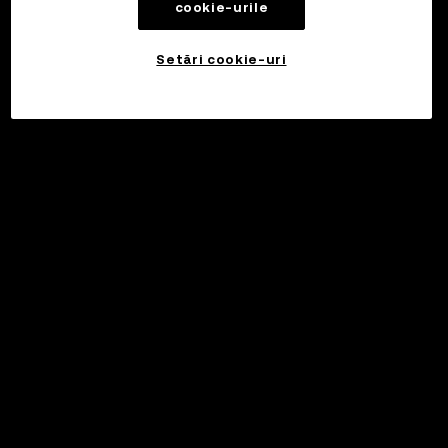
cookie-urile
Setări cookie-uri
©2017 - 2026 WEB3.OKX.COM
Română/USD