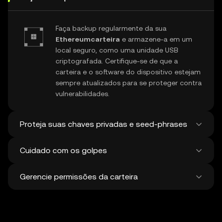
Faça backup regularmente da sua
Ethereumcarteira
e armazene-a em um
local seguro, como uma unidade USB
criptografada. Certifique-se de que a
carteira e o software do dispositivo estejam
sempre atualizados para se proteger contra
vulnerabilidades.
Proteja suas chaves privadas e seed-phrases
Cuidado com os golpes
Nunca compartilhe sua chave privada ou
frase de recuperação do
Ethereum
. Evite
Gerencie permissões da carteira
capturas de tela ou armazenamento digital
Fique atento a golpes de phishing
dessas informações confidenciais e
direcionados à sua
Ethereumcarteira de
considere o uso de uma carteira em
Bitcoin
. Sempre faça o download do
Revise e revogue regularmente todas as
hardware para maior proteção.
software de carteira de fontes oficiais e
aprovações não utilizadas de
dApps
e