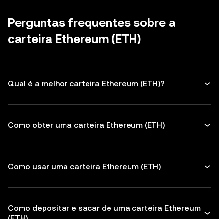
tenha cuidado com mensagens não
tokens para proteger seu Ethereum.
solicitadas.
Certifique-se de verificar os endereços dos
Perguntas frequentes sobre a
destinatários antes de fazer qualquer
carteira Ethereum (ETH)
transação
Qual é a melhor carteira Ethereum (ETH)?
Como obter uma carteira Ethereum (ETH)
Como usar uma carteira Ethereum (ETH)
Como depositar e sacar de uma carteira Ethereum
(ETH)