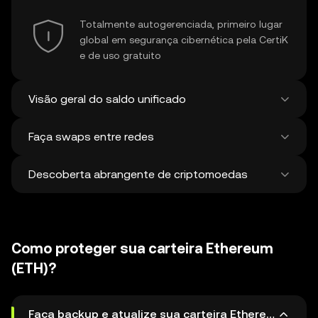
Totalmente autogerenciada, primeiro lugar
global em segurança cibernética pela CertiK
e de uso gratuito
Visão geral do saldo unificado
Faça swaps entre redes
Veja todos os saldos em mais de 100 chains
em um só lugar
Descoberta abrangente de criptomoedas
Faça swaps e pontes entre ativos em
diferentes redes em uma única transação.
Obtenha os melhores preços para tokens e
Descubra e faça swap de mais de 1 milhão
NFTs de 500 corretoras descentralizadas e
de criptomoedas diferentes, com uma
38 mercados.
Como proteger sua carteira Ethereum
média de 120.000 novas moedas
adicionadas semanalmente.
(ETH)?
Faça backup e atualize sua carteira Ethereum