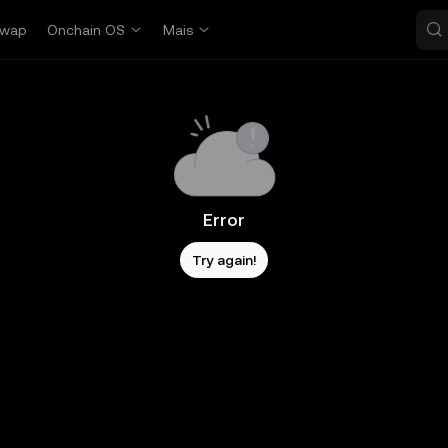
wap
Onchain OS
Mais
Error
Try again!