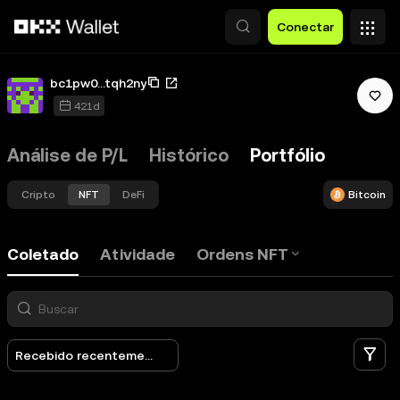
Pular para o conteúdo principal
Conectar
bc1pw0...tqh2ny
421d
Análise de P/L
Histórico
Portfólio
Cripto
NFT
DeFi
Bitcoin
Coletado
Atividade
Ordens NFT
Fi
Recebido recentemente