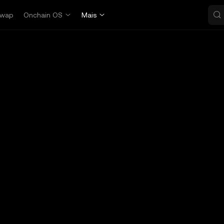
wap
Onchain OS
Mais