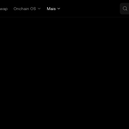
wap
Onchain OS
Mais