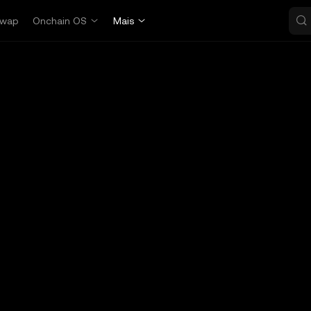
wap
Onchain OS
Mais