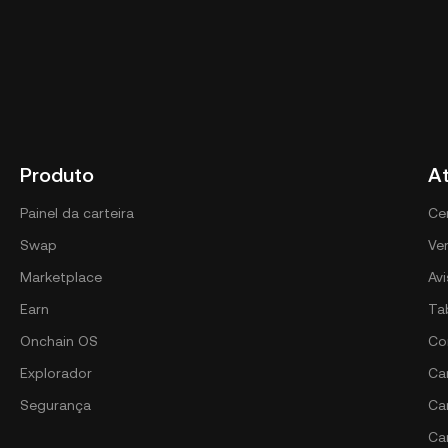
Produto
A
Painel da carteira
Ce
Swap
Ver
Marketplace
Av
Earn
Ta
Onchain OS
Co
Explorador
Car
Segurança
Ca
Ca