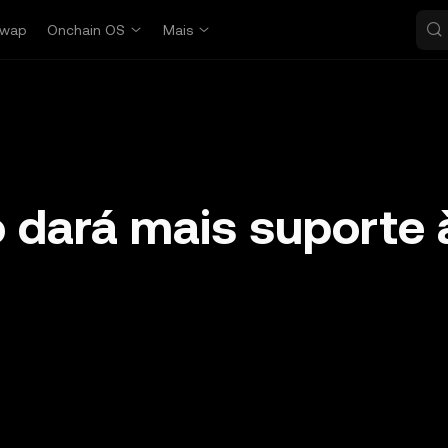
wap
Onchain OS
Mais
 dará mais suporte 