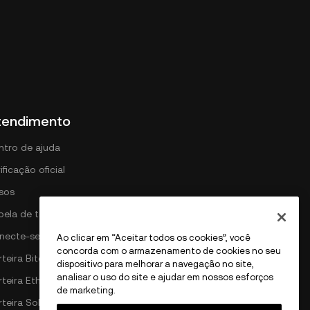
tendimento
ntro de ajuda
ificação oficial
isos
bela de tarifas DEX
necte-se com a OKX
Ao clicar em “Aceitar todos os cookies”, você
concorda com o armazenamento de cookies no seu
teira Bitcoin
dispositivo para melhorar a navegação no site,
analisar o uso do site e ajudar em nossos esforços
rteira Ethereum
de marketing.
rteira Solana