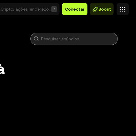
/
Conectar
Boost
à