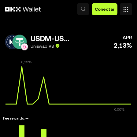
Pular para o conteúdo principal
Conectar
USDM-USDT
APR
2,13%
Uniswap V3
Fee rewards:
--