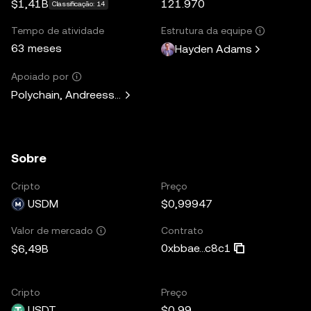
$1,41B
121.970
Classificação: 14
Tempo de atividade
Estrutura da equipe
63 meses
Hayden Adams
Apoiado por
Polychain, Andreessen Horowitz, Paradigm, Variant Fund, 
Sobre
Cripto
Preço
USDM
$0,99947
Contrato
Valor de mercado
0xbbae...c8c1
$6,49B
Cripto
Preço
USDT
$0,99