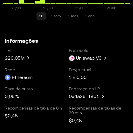
1D
1 sem
1 mês
1 ano
Informações
TVL
Protocolo
$20,05M
Uniswap V3
Rede
Preço atual
Ethereum
1 ≈ 0,00
Taxa de custo
Endereço do LP
0,05%
0x4a25...f801
Recompensas de taxa de 8 h
Recompensas de taxas de
30 min
$0,48
$0,48