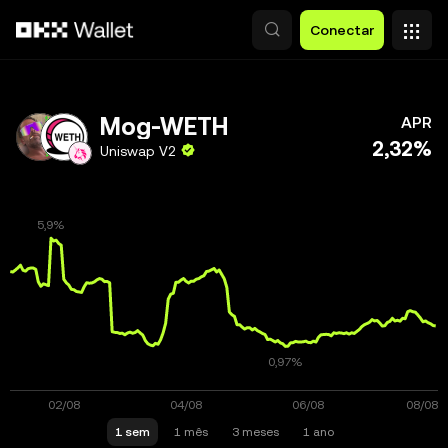
Pular para o conteúdo principal
Conectar
Mog-WETH
APR
2,32%
Uniswap V2
1 sem
1 mês
3 meses
1 ano