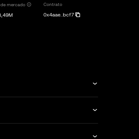
Contrato
r de mercado
0x4aae...bcf7
8,49M