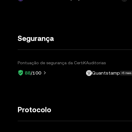
Segurança
Pontuação de segurança da CertiK
Auditorias
Quantstamp
88
/100
+5 mais
Protocolo