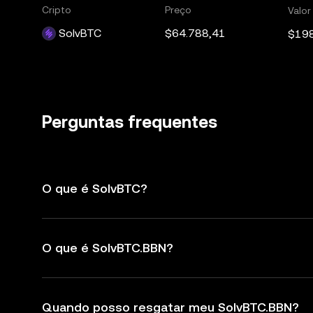
Cripto
Preço
Valo
SolvBTC
$64.788,41
$19
Perguntas frequentes
O que é SolvBTC?
O que é SolvBTC.BBN?
Quando posso resgatar meu SolvBTC.BBN?