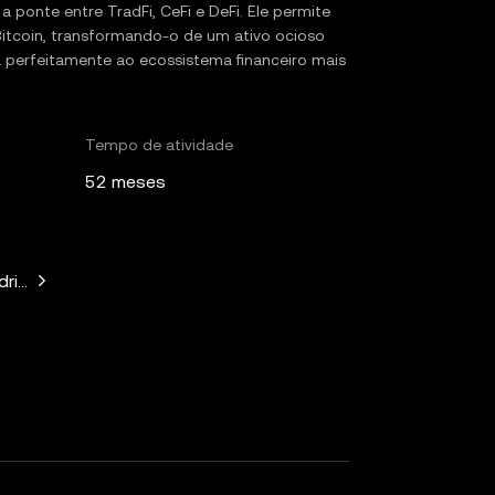
a ponte entre TradFi, CeFi e DeFi. Ele permite
 Bitcoin, transformando-o de um ativo ocioso
 perfeitamente ao ecossistema financeiro mais
Tempo de atividade
52 meses
ip Capital, CMT Digital, Laser Digital, Comma3 Ventures, ABC