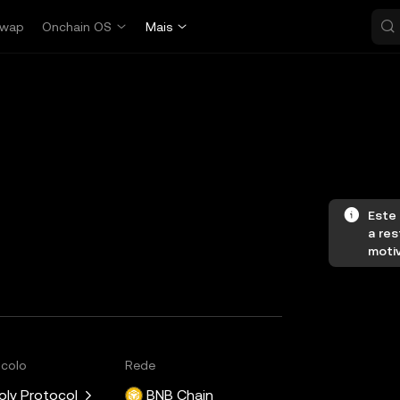
wap
Onchain OS
Mais
Este 
a res
moti
ocolo
Rede
olv Protocol
BNB Chain