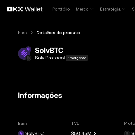
Pular para o conteúdo principal
Portfólio
Mercd
Estratégia
S
Earn
Detalhes do produto
SolvBTC
Solv Protocol
Emergente
Informações
Earn
TVL
Prot
SolvBTC
$50,45M
S