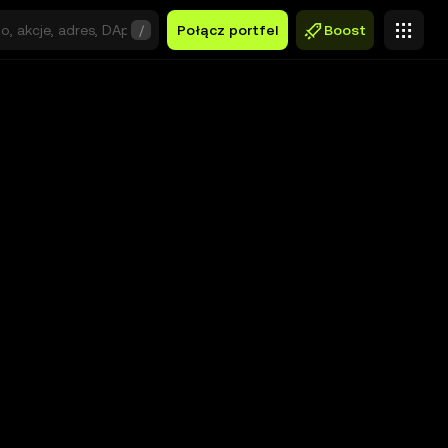
/
Połącz portfel
Boost