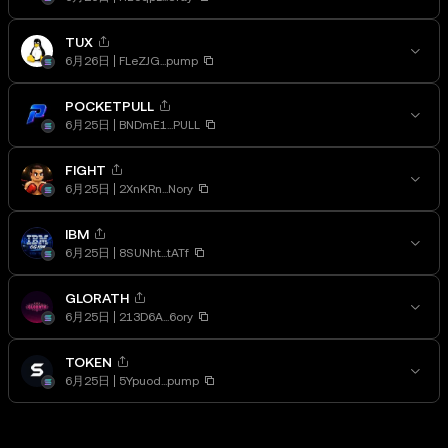
TUX
6月26日
FLeZJG...pump
POCKETPULL
6月25日
BNDmE1...PULL
FIGHT
6月25日
2XnKRn...Nory
IBM
6月25日
8SUNht...tATf
GLORATH
6月25日
213D6A...6ory
TOKEN
6月25日
5Ypuod...pump