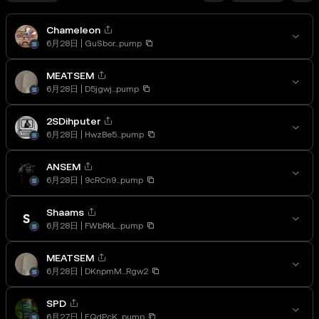
Chameleon
6月28日
GuSbor...pump
MEATSEM
6月28日
D5jgwj...pump
2SDihputer
6月28日
HwzBe5...pump
ANSEM
6月28日
9cRCn9...pump
Shaams
6月28日
FWbRkL...pump
MEATSEM
6月28日
DKnpmM...Rgw2
SPD
6月27日
EQdPcK...pump