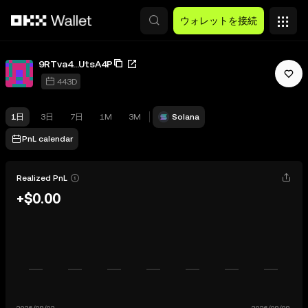
メインコンテンツへスキップ
ウォレットを接続
9RTva4...UtsA4P
443D
1日
3日
7日
1M
3M
Solana
PnL calendar
Realized PnL
+$0.00