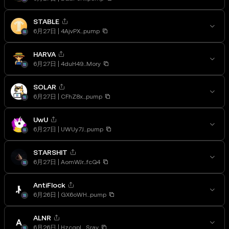
STABLE
6月27日
4AjvPX...pump
HARVA
6月27日
4duH49...Mory
SOLAR
6月27日
CFhZ8x...pump
UwU
6月27日
UWUy7J...pump
STARSHIT
6月27日
AomWJr...fcQ4
AntiFlock
6月26日
GX6oWH...pump
ALNR
6月26日
HzcqpL...Sray