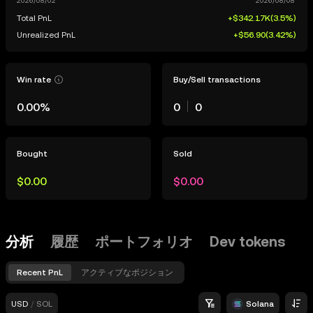
Total PnL
+$342.17K
(
3.5%
)
Unrealized PnL
+$56.90
(
3.42%
)
Win rate
Buy/Sell transactions
0.00%
0
0
Bought
Sold
$0.00
$0.00
分析
履歴
ポートフォリオ
Dev tokens
Recent PnL
アクティブなポジション
USD
/
SOL
Solana