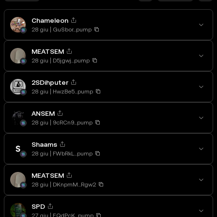
Chameleon
28 giu
GuSbor...pump
MEATSEM
28 giu
D5jgwj...pump
2SDihputer
28 giu
HwzBe5...pump
ANSEM
28 giu
9cRCn9...pump
Shaams
28 giu
FWbRkL...pump
MEATSEM
28 giu
DKnpmM...Rgw2
SPD
27 giu
EQdPcK...pump