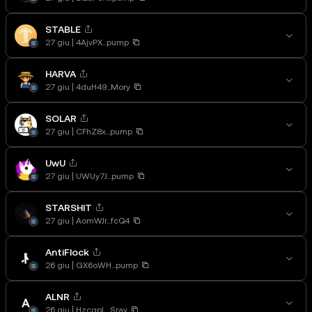
STABLE
27 giu
4AjvPX...pump
HARVA
27 giu
4duH49...Mory
SOLAR
27 giu
CFhZ8x...pump
UwU
27 giu
UWUy7J...pump
STARSHIT
27 giu
AomWJr...fcQ4
AntiFlock
26 giu
GX6oWH...pump
ALNR
26 giu
HzcqpL...Sray