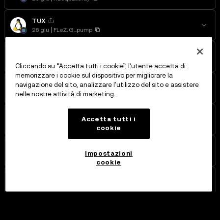
TUX
26 giu
FLeZJG...pump
POCKETPULL
25 giu
BNDmE1...PULL
Cliccando su “Accetta tutti i cookie”, l'utente accetta di
memorizzare i cookie sul dispositivo per migliorare la
FIGHT
navigazione del sito, analizzare l'utilizzo del sito e assistere
25 giu
2XnKRn...Nory
nelle nostre attività di marketing.
IBM
Accetta tutti i
25 giu
8SUNht...tATf
cookie
GLORATH
Impostazioni
25 giu
213D6A...6ory
cookie
TOKEN
25 giu
5Ypuod...pump