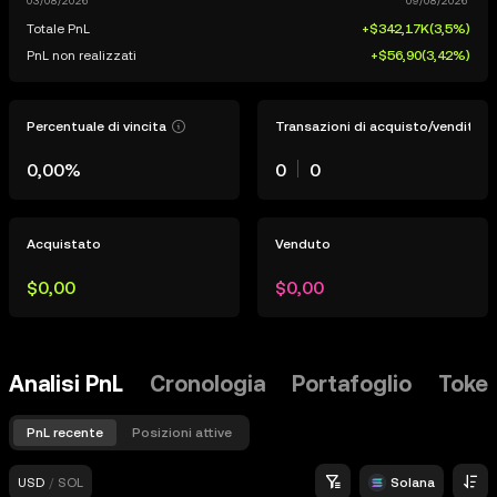
Totale PnL
+$342,17K
(
3,5%
)
PnL non realizzati
+$56,90
(
3,42%
)
Percentuale di vincita
Transazioni di acquisto/vendita
0,00%
0
0
Acquistato
Venduto
$0,00
$0,00
Analisi PnL
Cronologia
Portafoglio
Token
PnL recente
Posizioni attive
USD
/
SOL
Solana