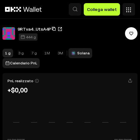
Passa al contenuto principale
Collega wallet
9RTva4...UtsA4P
444 g
1 g
3 g
7 g
1M
3M
Solana
Calendario PnL
PnL realizzato
+$0,00