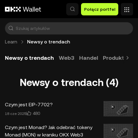
Przejdź do głównej treści
Połącz portfel
Learn
Newsy o trendach
Newsy o trendach
Web3
Handel
Produkt
To
Newsy o trendach (4)
Czym jest EIP-7702?
480
18 cze 2025
Czym jest Monad? Jak odebrać tokeny
Monad (MON) w kraniku OKX Web3