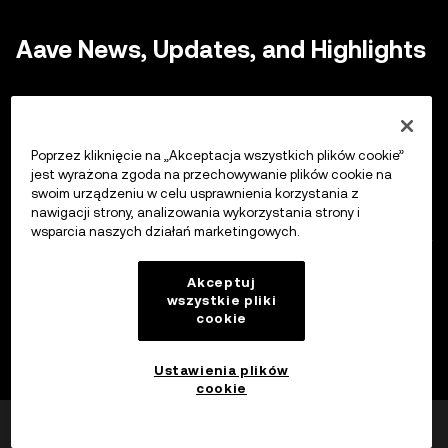
Aave News, Updates, and Highlights
GHO Stablecoin
Poprzez kliknięcie na „Akceptacja wszystkich plików cookie”
jest wyrażona zgoda na przechowywanie plików cookie na
W lipcu 2022 r. firma wspierająca protokół Aave
swoim urządzeniu w celu usprawnienia korzystania z
ogłosiła, że zamierza uruchomić
stablecoina
o nazwie
nawigacji strony, analizowania wykorzystania strony i
wsparcia naszych działań marketingowych.
GHO. Użytkownicy muszą zapewnić zabezpieczenie, aby
wybić GHO, i podobnie jak pożyczki na Aave, GHO musi
Akceptuj
być nadmiernie zabezpieczone. Stablecoin, który pod
wszystkie pliki
cookie
wieloma względami jest podobny do
MakerDAO's
DAI,
będzie miał wartość powiązaną z dolarem
Ustawienia plików
amerykańskim i będzie wspierany przez koszyk
cookie
aktywów kryptograficznych wybranych przez
Czy było to pomocne?
Tak
Nie
użytkowników. Użytkownicy zarabiają również odsetki