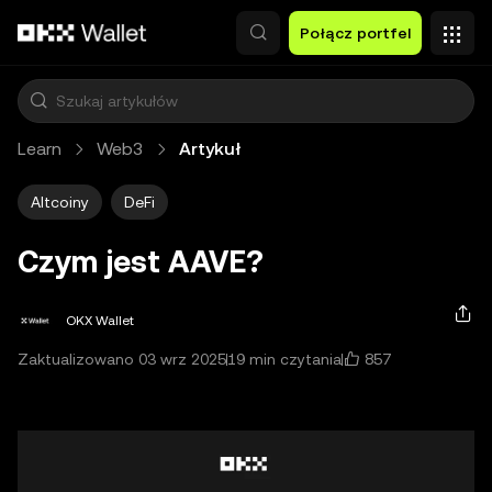
Przejdź do głównej treści
Połącz portfel
Learn
Web3
Artykuł
Altcoiny
DeFi
Czym jest AAVE?
OKX Wallet
857
Zaktualizowano 03 wrz 2025
19 min czytania