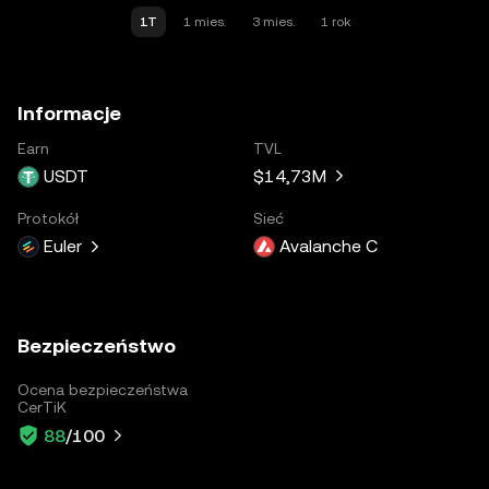
1T
1 mies.
3 mies.
1 rok
Informacje
Earn
TVL
USDT
$14,73M
Protokół
Sieć
Euler
Avalanche C
Bezpieczeństwo
Ocena bezpieczeństwa
CerTiK
88
/100