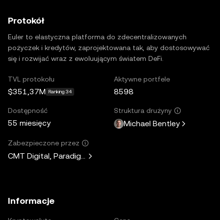
Protokół
Euler to elastyczna platforma do zdecentralizowanych
pożyczek i kredytów, zaprojektowana tak, aby dostosowywać
się i rozwijać wraz z ewoluującym światem DeFi.
TVL protokołu
Aktywne portfele
$351,37M
8598
Ranking 34
Dostępność
Struktura drużyny
55 miesięcy
Michael Bentley
Zabezpieczone przez
CMT Digital, Paradigm, Lemniscap, Kain Warwick, Hasu, A
Informacje