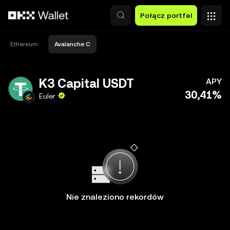
Przejdź do głównej treści
Połącz portfel
Ethereum
Avalanche C
K3 Capital USDT
APY
30,41%
Euler
Nie znaleziono rekordów