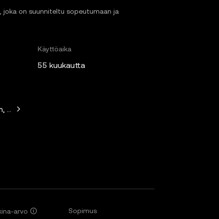
a, joka on suunniteltu sopeutumaan ja
Käyttöaika
55 kuukautta
m, Lemniscap, Kain Warwick, Hasu, Anthony Sassal, David H
Sopimus
ina-arvo