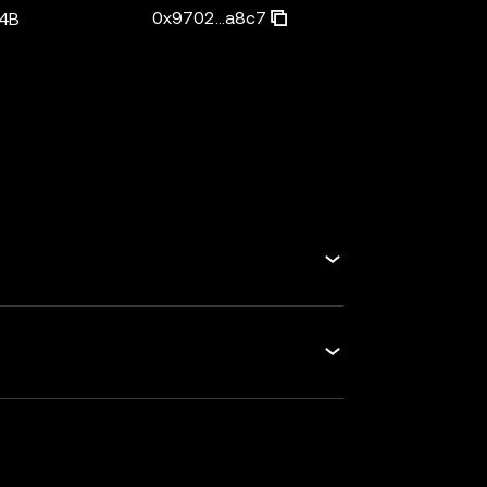
0x9702...a8c7
4B