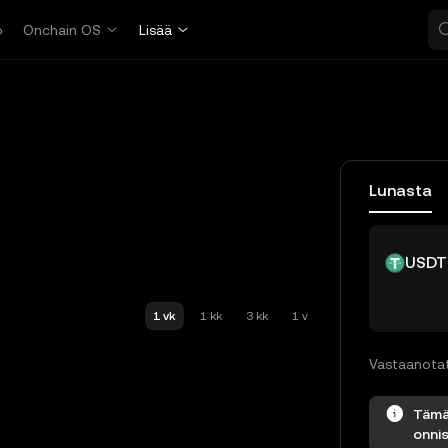
o
Onchain OS
Lisää
Lunasta
USDT
1 vk
1 kk
3 kk
1 v
Vastaanota
Tämä 
onnis