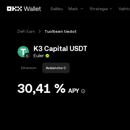
Siirry pääsisältöön
Salkku
Mark.
Strategia
Vaiht
DeFi Earn
Tuotteen tiedot
K3 Capital USDT
Euler
Ethereum
Avalanche C
30,41 %
APY