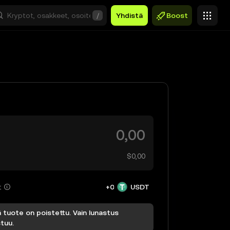
/
Yhdistä
Boost
$0,00
t
+0
USDT
tuote on poistettu. Vain lunastus
tuu.