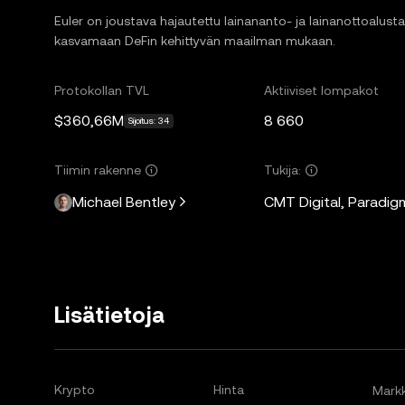
Euler on joustava hajautettu lainananto- ja lainanottoalust
kasvamaan DeFin kehittyvän maailman mukaan.
Protokollan TVL
Aktiiviset lompakot
$360,66M
8 660
Sijoitus: 34
Tiimin rakenne
Tukija:
Michael Bentley
CMT Digital, Paradig
Lisätietoja
Krypto
Hinta
Markk