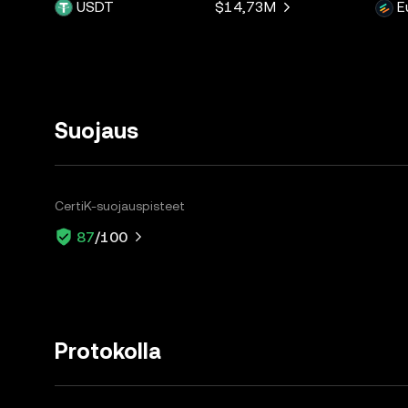
USDT
$14,73M
E
Suojaus
CertiK-suojauspisteet
87
/100
Protokolla