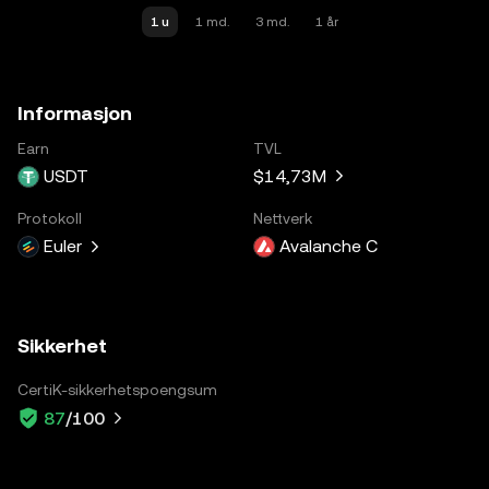
1 u
1 md.
3 md.
1 år
Informasjon
Earn
TVL
USDT
$14,73M
Protokoll
Nettverk
Euler
Avalanche C
Sikkerhet
CertiK-sikkerhetspoengsum
87
/100