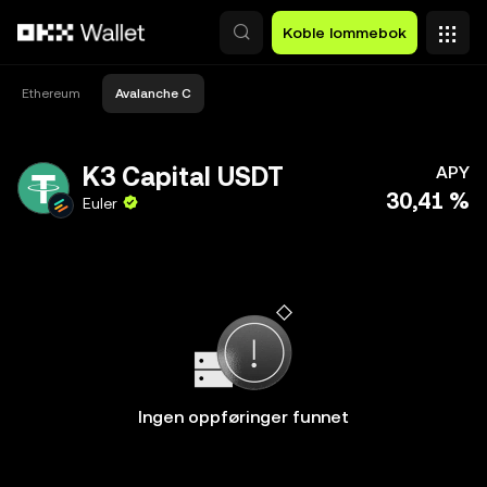
Hopp over til hovedinnhold
Koble lommebok
Ethereum
Avalanche C
K3 Capital USDT
APY
30,41 %
Euler
Ingen oppføringer funnet