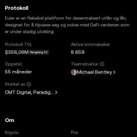
Protokoll
Euler er en fleksibel plattform for desentralisert utlån og lån,
designet for å tilpasse seg og vokse med DeFi-verdenen som
er under stadig utvikling.
Protokoll TVL
Aktive lommebøker
$358,06M
8 659
Rangering 34
Oppetid
Teamstruktur
55 måneder
Michael Bentley
Støttet av
CMT Digital, Paradigm, Lemniscap, Kain Warwick, Hasu, A
Om
Krypto
Pris