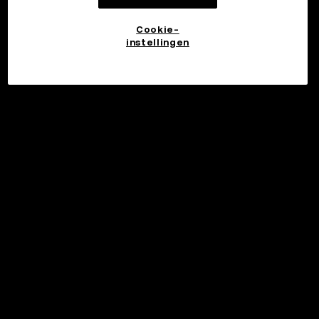
Cookie-
instellingen
©2017 - 2026 WEB3.OKX.COM
Nederlands/USD