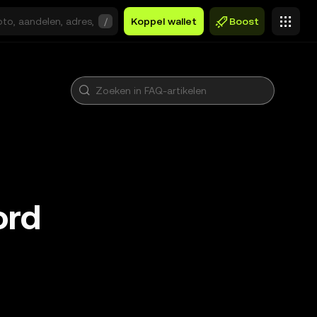
/
Koppel wallet
Boost
ord