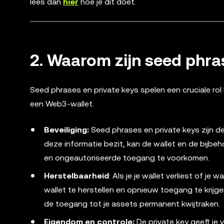
lees dan
hier
hoe je dit doet.
2. Waarom zijn seed phras
Seed phrases en private keys spelen een cruciale rol b
een Web3-wallet.
Beveiliging:
Seed phrases en private keys zijn d
deze informatie bezit, kan de wallet en de bijbeh
en ongeautoriseerde toegang te voorkomen.
Herstelbaarheid
: Als je je wallet verliest of 
wallet te herstellen en opnieuw toegang te krijge
de toegang tot je assets permanent kwijtraken.
Eigendom en controle:
De private key geeft je 