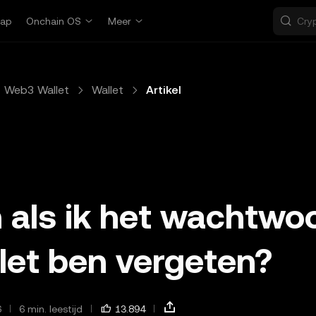
ap
Onchain OS
Meer
Web3 Wallet
Wallet
Artikel
 als ik het wachtwo
let ben vergeten?
6
6 min. leestijd
13.894