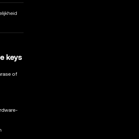
lijkheid
e keys
hrase of
ardware-
n