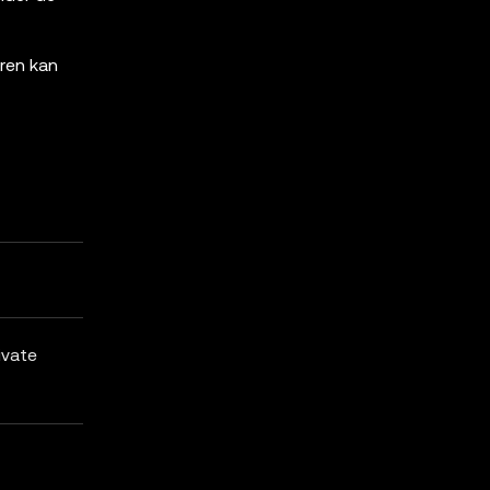
eren kan
ivate