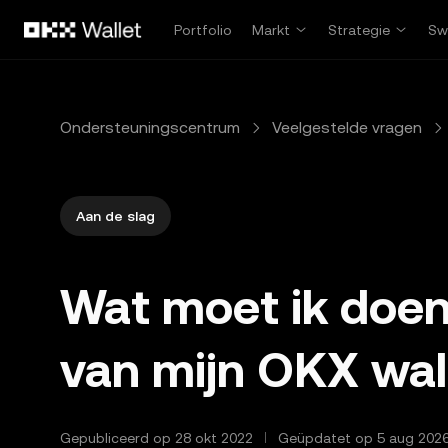
Overslaan naar hoofdinhoud
Portfolio
Markt
Strategie
Sw
Ondersteuningscentrum
Veelgestelde vragen
Aan de slag
Wat moet ik doen
van mijn OKX wal
Gepubliceerd op 28 okt 2022
Geüpdatet op 5 aug 202