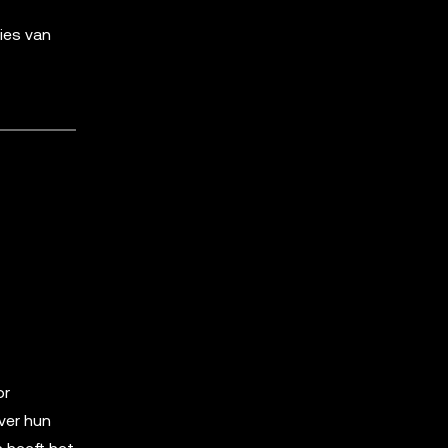
ies van
or
ver hun