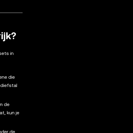
ijk?
sets in
ene die
diefstal
om de
at, kun je
onder de