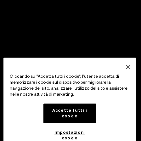
Cliccando su “Accetta tutti i cookie”, l'utente accetta di
memorizzare i cookie sul dispositivo per migliorare la
navigazione del sito, analizzare l'utilizzo del sito e assistere
nelle nostre attività di marketing.
Accetta tutti i
cookie
Impostazioni
cookie