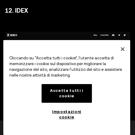
12. IDEX
Cliccando su “Accetta tutti i cookie”, l'utente accetta di
memorizzare i cookie sul dispositivo per migliorare la
navigazione del sito, analizzare l'utilizzo del sito e assistere
nelle nostre attività di marketing.
Accetta tutti i
A seguire c'è IDEX, che funziona anch'essa sulla rete
cookie
Ethereum. Si tratta di una piattaforma perfetta per i
trader attivi con un elevato volume di trading, in quanto
Impostazioni
cookie
possono completare più operazioni
contemporaneamente. Le cancellazioni sono possibili
È stato utile?
Sì
No
anche senza spese di gas. Inoltre, la piattaforma offre