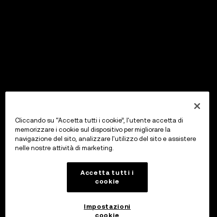
Cliccando su “Accetta tutti i cookie”, l'utente accetta di
memorizzare i cookie sul dispositivo per migliorare la
navigazione del sito, analizzare l'utilizzo del sito e assistere
nelle nostre attività di marketing.
Accetta tutti i
cookie
Impostazioni
cookie