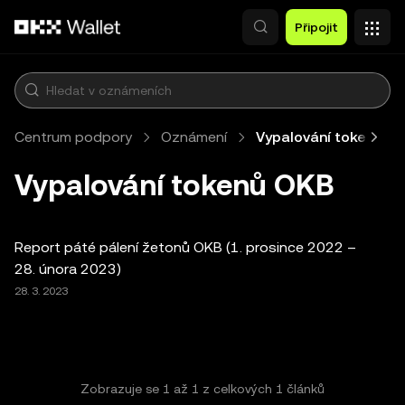
Přeskočit na hlavní obsah
Připojit
Centrum podpory
Oznámení
Vypalování tokenů O
Vypalování tokenů OKB
Report páté pálení žetonů OKB (1. prosince 2022 –
28. února 2023)
28. 3. 2023
Zobrazuje se
1
až
1
z celkových
1
článků