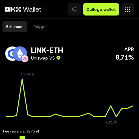
Passa al contenuto principale
Collega wallet
Ethereum
Polygon
LINK-ETH
APR
8,71%
Uniswap V3
Fee rewards:
$275,91