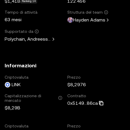
$1,41B
122.456
Ranking 14
Tempo di attività
Struttura del team
63 mesi
Hayden Adams
Supportato da
Polychain, Andreessen Horowitz, Paradigm, Variant Fund, 
Informazioni
Criptovaluta
Prezzo
LINK
$8,2976
Capitalizzazione di
Contratto
mercato
0x5149...86ca
$8,29B
Criptovaluta
Prezzo