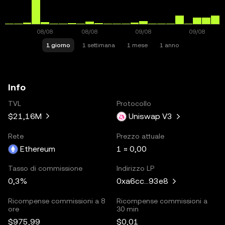
1 giorno
1 settimana
1 mese
1 anno
Info
TVL
Protocollo
$21,16M
Uniswap V3
Rete
Prezzo attuale
Ethereum
1 ≈ 0,00
Tasso di commissione
Indirizzo LP
0,3%
0xa6cc...93e8
Ricompense commissioni a 8
Ricompense commissioni a
ore
30 min
$975,99
$0,01