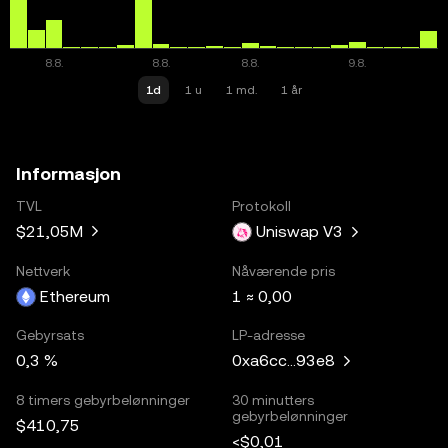
1d
1 u
1 md.
1 år
Informasjon
TVL
Protokoll
$21,05M
Uniswap V3
Nettverk
Nåværende pris
Ethereum
1 ≈ 0,00
Gebyrsats
LP-adresse
0,3 %
0xa6cc...93e8
8 timers gebyrbelønninger
30 minutters
gebyrbelønninger
$410,75
<$0,01