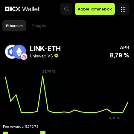
Hopp over til hovedinnhold
Koble lommebok
Ethereum
Polygon
LINK-ETH
APR
8,79 %
Uniswap V3
Fee rewards:
$276,73