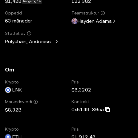
$1,42B
122 382
Rangering 14
Oppetid
Teamstruktur
63 måneder
Hayden Adams
Støttet av
Polychain, Andreessen Horowitz, Paradigm, Variant Fund, 
Om
Krypto
Pris
LINK
$8,3202
Kontrakt
Markedsverdi
0x5149...86ca
$8,32B
Krypto
Pris
ETH
$1 912,48