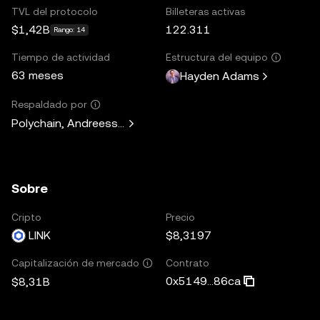
TVL del protocolo
Billeteras activas
$1,42B
122.311
Rango: 14
Tiempo de actividad
Estructura del equipo
63 meses
Hayden Adams
Respaldado por
Polychain, Andreessen Horowitz, Paradigm, Variant Fund, 
Sobre
Cripto
Precio
LINK
$8,3197
Contrato
Capitalización de mercado
0x5149...86ca
$8,31B