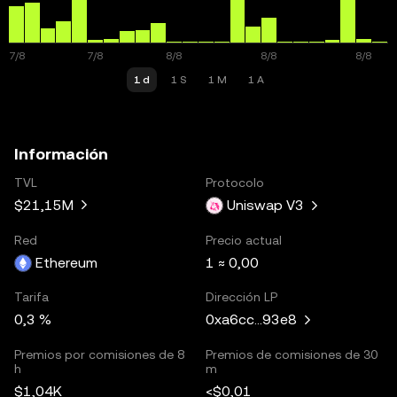
1 d
1 S
1 M
1 A
Información
TVL
Protocolo
$21,15M
Uniswap V3
Red
Precio actual
Ethereum
1 ≈ 0,00
Tarifa
Dirección LP
0,3 %
0xa6cc...93e8
Premios por comisiones de 8
Premios de comisiones de 30
h
m
$1,04K
<$0,01