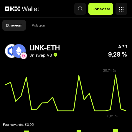
Pasar al contenido principal
Conectar
Ethereum
Polygon
LINK-ETH
APR
9,28 %
Uniswap V3
Fee rewards:
$0,05