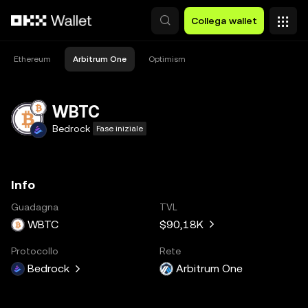
Passa al contenuto principale
Collega wallet
Ethereum
Arbitrum One
Optimism
WBTC
Bedrock
Fase iniziale
Info
Guadagna
TVL
WBTC
$90,18K
Protocollo
Rete
Bedrock
Arbitrum One