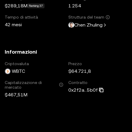
$289,18M
1.254
Ranking 37
Tempo di attività
Struttura del team
42 mesi
Chen Zhuling
Informazioni
Criptovaluta
Prezzo
WBTC
$64.721,8
Capitalizzazione di
Contratto
mercato
0x2f2a...5b0f
$467,51M