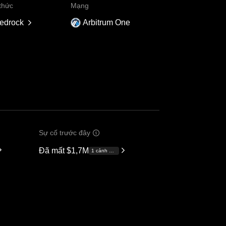
thức
Mạng
edrock
Arbitrum One
Sự cố trước đây
Đã mất
$1,7M
1 cảnh báo