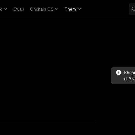
ợc
Swap
Onchain OS
Thêm
Khoản
chế v