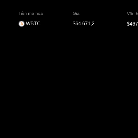
Tiền mã hóa
Giá
Vốn h
WBTC
$64.671,2
$467