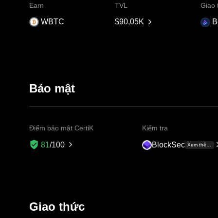
Earn
TVL
Giao 
WBTC
$90,05K
B
Bảo mật
Điểm bảo mật CertiK
Kiểm tra
BlockSec
81
/100
Xem thêm +4
Giao thức