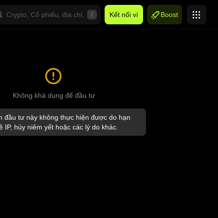
/
Kết nối ví
Boost
Không khả dụng để đầu tư
 đầu tư này không thực hiện được do hạn
ề IP, hủy niêm yết hoặc các lý do khác.