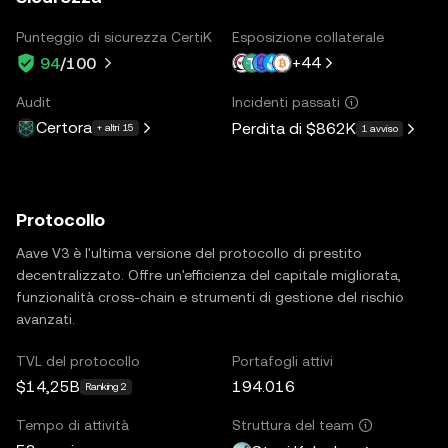
Punteggio di sicurezza CertiK
Esposizione collaterale
+
44
94
/100
Audit
Incidenti passati
Certora
Perdita di
$862K
+ altri 15
1 avviso
Protocollo
Aave V3 è l'ultima versione del protocollo di prestito
decentralizzato. Offre un'efficienza del capitale migliorata,
funzionalità cross-chain e strumenti di gestione del rischio
avanzati.
TVL del protocollo
Portafogli attivi
$14,25B
194.016
Ranking 2
Tempo di attività
Struttura del team