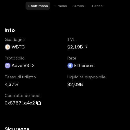
1 settimana
1 mese
3 mesi
1 anno
Info
Guadagna
TVL
WBTC
$2,19B
Protocollo
Rete
Aave V3
Ethereum
Tasso di utilizzo
Liquidità disponibile
4,37%
$2,09B
Contratto del pool
0x8787...a4e2
Sicurezza