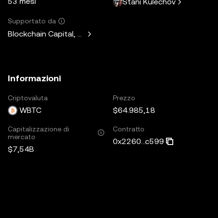
53 mesi
Stani Kulechov
Supportato da
Blockchain Capital, Standard Crypto, Blockchain.com
Informazioni
Criptovaluta
Prezzo
WBTC
$64.985,18
Capitalizzazione di
Contratto
mercato
0x2260...c599
$7,54B